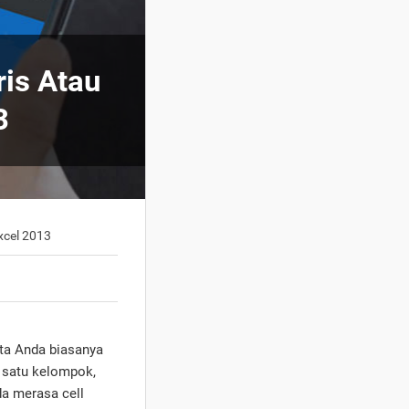
is Atau
3
xcel 2013
ta Anda biasanya
 satu kelompok,
da merasa cell