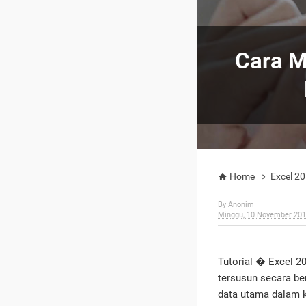
Cara M
Home
Excel 2


By
Anonim
Minggu, 10 November 20
Tutorial � Excel 
tersusun secara be
data utama dalam k