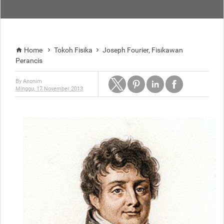
Home
Tokoh Fisika
Joseph Fourier, Fisikawan



Perancis
By
Anonim
Minggu, 17 November 2013