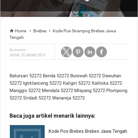
Home
Brebes
Kode Pos Sirampog Brebes Jawa



Tengah
By
Anonim
Jumat, 10 Januari 2014
Batursari 52272 Benda 52272 Buniwah 52272 Dawuhan
52272 Igirklanceng 52272 Kaligiri 52272 Kaliloka 52272
Manggis 52272 Mendala 52272 Mlayang 52272 Plompong
52272 Sridadi 52272 Wanareja 52272