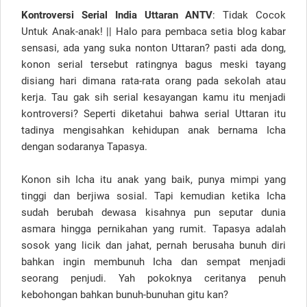
Kontroversi Serial India Uttaran ANTV
: Tidak Cocok
Untuk Anak-anak! || Halo para pembaca setia blog kabar
sensasi, ada yang suka nonton Uttaran? pasti ada dong,
konon serial tersebut ratingnya bagus meski tayang
disiang hari dimana rata-rata orang pada sekolah atau
kerja. Tau gak sih serial kesayangan kamu itu menjadi
kontroversi? Seperti diketahui bahwa serial Uttaran itu
tadinya mengisahkan kehidupan anak bernama Icha
dengan sodaranya Tapasya.
Konon sih Icha itu anak yang baik, punya mimpi yang
tinggi dan berjiwa sosial. Tapi kemudian ketika Icha
sudah berubah dewasa kisahnya pun seputar dunia
asmara hingga pernikahan yang rumit. Tapasya adalah
sosok yang licik dan jahat, pernah berusaha bunuh diri
bahkan ingin membunuh Icha dan sempat menjadi
seorang penjudi. Yah pokoknya ceritanya penuh
kebohongan bahkan bunuh-bunuhan gitu kan?