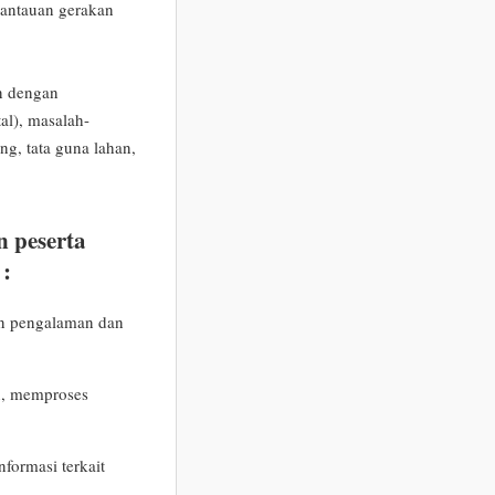
mantauan gerakan
n dengan
al), masalah-
g, tata guna lahan,
 peserta
 :
n pengalaman dan
n, memproses
formasi terkait