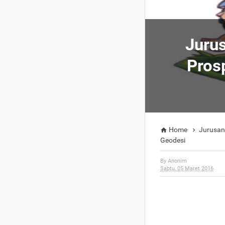
Jurus
Pros
Home
Jurusan


Geodesi
By
Anonim
Sabtu, 05 Maret 2016