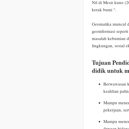
Nil di Mesir kuno 
kerak bumi ".
Geomatika muncul da
geoinformasi sepert
masalah kebumian da
lingkungan, sosial e
Tujuan Pendi
didik untuk m
Berwawasan k
keahlian palin
Mampu menera
pekerjaan, se
Mampu menerap
dengan bidan