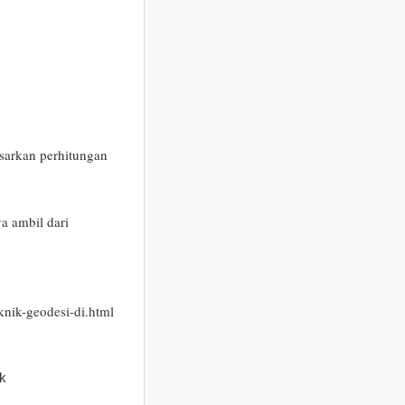
sarkan perhitungan
ya ambil dari
knik-geodesi-di.html
k