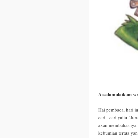
Assalamulaikum w
Hai pembaca, hari i
cari - cari yaitu "Ju
akan membahasnya se
kebumian tertua yang