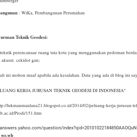
humberger
Bangunan
: WiKa, Pembangunan Perumahan
Jurusan Teknik Geodesi:
teknik perencanaae ruang tata kota yang menggunakan pedoman berda
n akurat.
cekidot gan;
kali ini mohon maaf apabila ada kesalahan. Data yang ada di blog ini sa
LUANG KERJA JURUSAN TEKNIK GEODESI DI INDONESIA"
ttp://lukmanmaulana21.blogspot.co.id/2014/02/peluang-kerja-jurusan-te
tb.ac.id/Prodi/151.htm
ers.yahoo.com/question/index?qid=20101022184850AAOQuN
 wr.wb