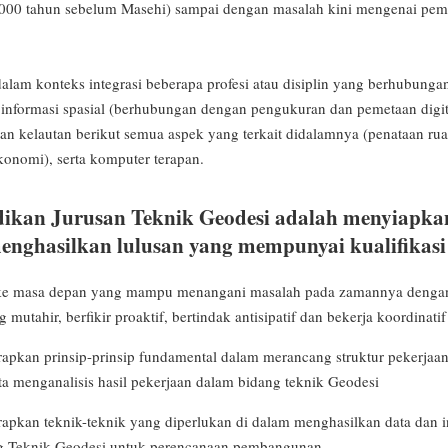
(2000 tahun sebelum Masehi) sampai dengan masalah kini mengenai pe
lam konteks integrasi beberapa profesi atau disiplin yang berhubunga
i informasi spasial (berhubungan dengan pengukuran dan pemetaan digit
n kelautan berikut semua aspek yang terkait didalamnya (penataan ruan
konomi), serta komputer terapan.
dikan Jurusan Teknik Geodesi adalah menyiapkan
enghasilkan lulusan yang mempunyai kualifikasi
e masa depan yang mampu menangani masalah pada zamannya denga
g mutahir, berfikir proaktif, bertindak antisipatif dan bekerja koordinatif
pkan prinsip-prinsip fundamental dalam merancang struktur pekerjaa
rta menganalisis hasil pekerjaan dalam bidang teknik Geodesi
kan teknik-teknik yang diperlukan di dalam menghasilkan data dan in
g Teknik Geodesi untuk perencanaan pembangunan