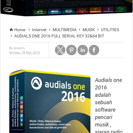
Home
Internet
MULTIMEDIA
MUSIK
UTILITIES





AUDIALS ONE 2016 FULL SERIAL KEY 32&64 BIT

By
Anonim
Minggu, 29 Mei 2016
Audials one
2016
adalah
sebuah
software
pencari
musik ,
siaran radio