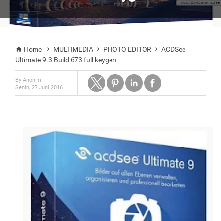
Home
MULTIMEDIA
PHOTO EDITOR
ACDSee




Ultimate 9.3 Build 673 full keygen
By
Anonim
Senin, 27 Juni 2016