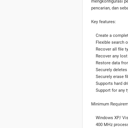
mengkonfigurasi penc
pencarian, dan seb
Key features:
Create a complete 
Flexible search op
Recover all file t
Recover any lost o
Restore data from 
Securely deletes f
Securely erase file
Supports hard dri
Support for any ty
Minimum Requirem
Windows XP/ Vista/ 
400 MHz proces