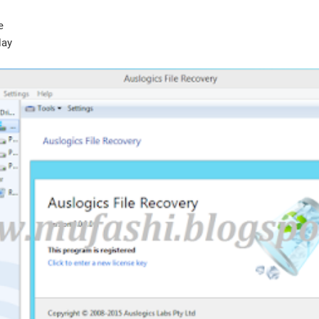
e
lay