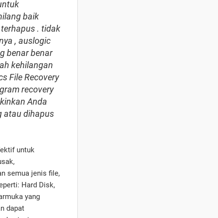
untuk
ilang baik
terhapus . tidak
nya , auslogic
ng benar benar
ah kehilangan
s File Recovery
ogram recovery
gkinkan Anda
g atau dihapus
ektif untuk
usak,
semua jenis file,
eperti: Hard Disk,
tarmuka yang
an dapat