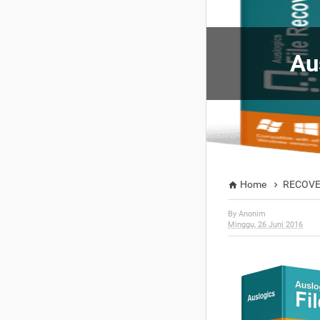
Au
Home
RECOV


By
Anonim
Minggu, 26 Juni 2016