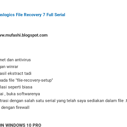
slogics File Recovery 7 Full Serial
ww.mufashi.blogspot.com
net dan antivirus
gan winrar
asil ekstract tadi
pada file "file-recovery-setup"
lasi seperti biasa
ai , buka softwarenya
trasi dengan salah satu serial yang telah saya sediakan dalam file .t
 dengan firewall
 ON WINDOWS 10 PRO