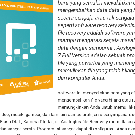
baru yang semakin meyakinkan 
mengembalikan data data yang h
secara sengaja atau tak sengaja 
seperti software recovery sejenis
file recovery adalah software ya
mampu mengatasi segala masal
data dengan sempurna . Auslogic
7 Full Version adalah sebuah pr
file yang powerfull yang memun
memulihkan file yang telah hilan
dari komputer Anda.
software Ini menyediakan cara yang ef
mengembalikan file yang hilang atau r
memungkinkan Anda untuk memulihkan 
ideo, musik, gambar, dan lain-lain dari seluruh jenis penyimpanan, s
lash Disk, Kamera Digital, dll Auslogics file Recovery memiliki an
, dan sangat bersih. Program ini sangat dapat dikonfigurasi, Anda ak