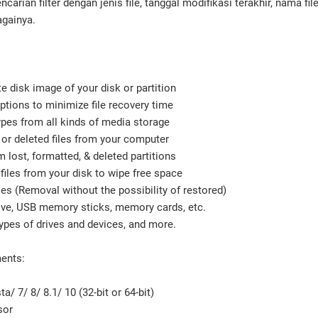
arian filter dengan jenis file, tanggal modifikasi terakhir, nama file
againya.
disk image of your disk or partition
tions to minimize file recovery time
ypes from all kinds of media storage
r deleted files from your computer
lost, formatted, & deleted partitions
iles from your disk to wipe free space
s (Removal without the possibility of restored)
ve, USB memory sticks, memory cards, etc.
pes of drives and devices, and more.
ents:
7/ 8/ 8.1/ 10 (32-bit or 64-bit)
sor