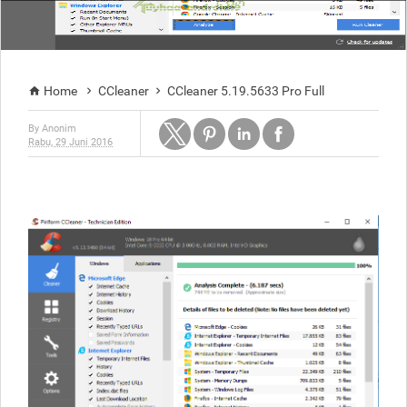
Home
CCleaner
CCleaner 5.19.5633 Pro Full



By
Anonim
Rabu, 29 Juni 2016