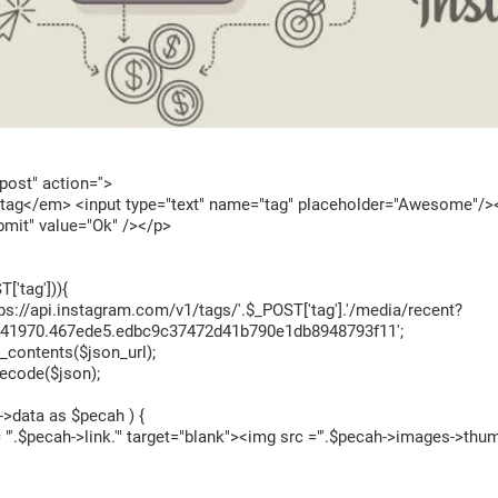
ost" action=''>
g</em> <input type="text" name="tag" placeholder="Awesome"/>
bmit" value="Ok" /></p>
['tag'])){
ps://api.instagram.com/v1/tags/'.$_POST['tag'].'/media/recent?
41970.467ede5.edbc9c37472d41b790e1db8948793f11';
_contents($json_url);
ecode($json);
->data as $pecah ) {
"'.$pecah->link.'" target="blank"><img src ="'.$pecah->images->thumb