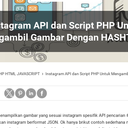
stagram API dan Script PHP U
gambil Gambar Dengan HAS
PHP HTML JAVASCRIPT
Instagram API dan Script PHP Untuk Mengam

enampilkan gambar yang sesuai instagram spesifik API pencarian 
an instagram berformat JSON. Ok hanya brikut contoh sederhan