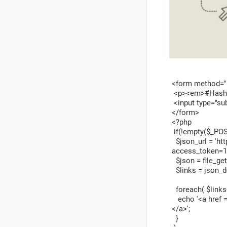
<form method="p
<p><em>#Hashta
<input type="su
</form>
<?php
if(!empty($_POST
$json_url = 'htt
access_token=1
$json = file_get
$links = json_d
foreach( $links
echo '<a href = 
</a>';
}