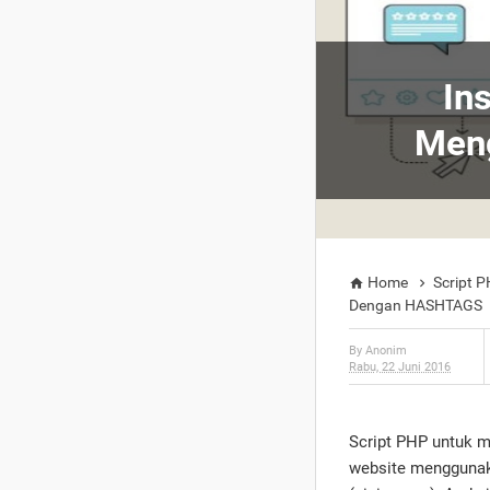
In
Men
Home
Script 


Dengan HASHTAGS
By
Anonim
Rabu, 22 Juni 2016
Script PHP untuk m
website menggunak