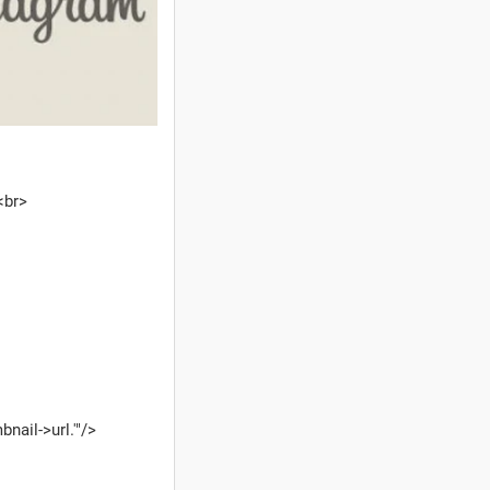
<br>
nail->url.'"/>