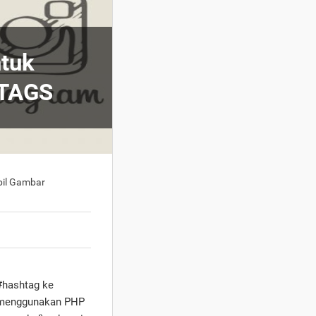
ntuk
HTAGS
bil Gambar
#hashtag ke
a menggunakan PHP