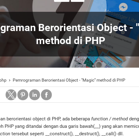
raman Berorientasi Object - 
method di PHP
php
Pemrograman Berorientasi Object - "Magic" method di PHP

berorientasi object di PHP, ada beberapa
function / method
deng
eh PHP yang ditandai dengan dua garis bawah(__) yang akan memi
ction
tersebut seperti __construct(), __destruct(), __call() dll.