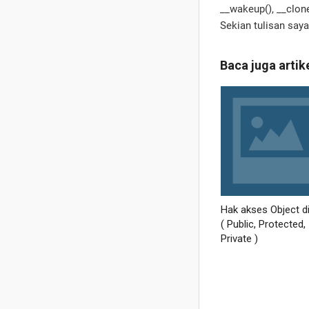
__wakeup(), __clon
Sekian tulisan saya