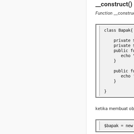
__construct()
Function
__construc
class Bapak{
    private 
    private 
    public f
       echo 
    }
    public f
       echo 
    }
}
ketika membuat obje
$bapak = new