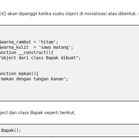
t() akan dipanggil ketika suatu object di inisialisasi atau dibentuk.
$warna_rambut = 'hitam';
$warna_kulit  = 'sawo matang';
unction __construct(){
"object dari class Bapak dibuat";
unction makan(){
'makan dengan tangan kanan';
ct dari class Bapak seperti berikut,
 Bapak();