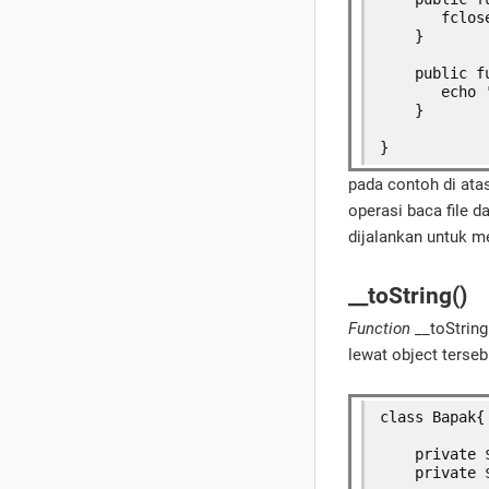
       fclos
    } 
    public f
       echo 
    }
}
pada contoh di ata
operasi baca file d
dijalankan untuk me
__toString()
Function
__toStrin
lewat object terseb
class Bapak{
    private 
    private 