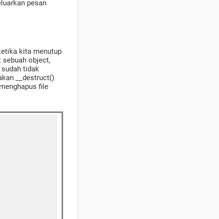
eluarkan pesan
 ketika kita menutup
 sebuah object,
 sudah tidak
kan __destruct()
 menghapus file