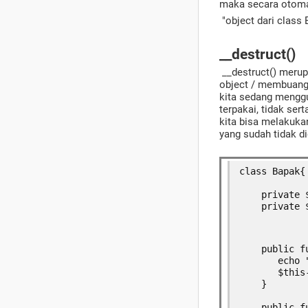
maka secara otomat
"object dari class 
__destruct()
__destruct() merup
object / membuang 
kita sedang menggu
terpakai, tidak se
kita bisa melakukan
yang sudah tidak d
class Bapak{
    private 
    private 
    public f
       echo 
       $this
    }
    public f