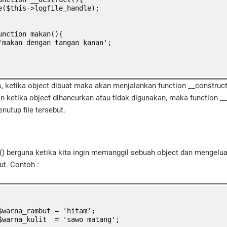
e($this->logfile_handle);
unction makan(){
'makan dengan tangan kanan';
s, ketika object dibuat maka akan menjalankan function __construc
an ketika object dihancurkan atau tidak digunakan, maka function __
nutup file tersebut.
g() berguna ketika kita ingin memanggil sebuah object dan mengelua
ut. Contoh :
$warna_rambut = 'hitam';
$warna_kulit  = 'sawo matang';