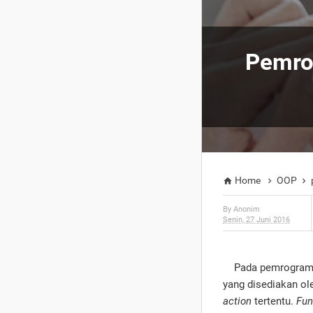
Pemrog
Home
OOP



By
Anonim
Senin, 27 Juni 2016
Pada pemrograman 
yang disediakan ol
action
tertentu.
Fun