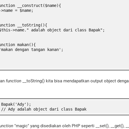
unction __construct($name){
->name = $name;
unction __toString(){
$this->name." adalah object dari class Bapak";
unction makan(){
'makan dengan tangan kanan';
kan
function
__toString() kita bisa mendapatkan output object deng
 Bapak('Ady');
 // Ady adalah object dari class Bapak
unction
"magic" yang disediakan oleh PHP seperti __set(), __get(), __