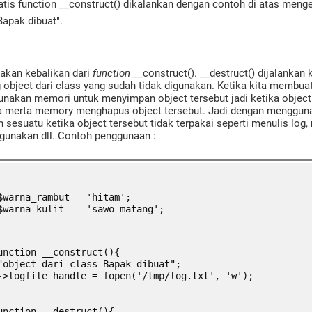
is function __construct() dikalankan dengan contoh di atas meng
Bapak dibuat".
akan kebalikan dari
function
__construct(). __destruct() dijalankan
object dari class yang sudah tidak digunakan. Ketika kita membuat
nakan memori untuk menyimpan object tersebut jadi ketika object
rta merta memory menghapus object tersebut. Jadi dengan mengguna
 sesuatu ketika object tersebut tidak terpakai seperti menulis log,
igunakan dll. Contoh penggunaan :
$warna_rambut = 'hitam';
$warna_kulit  = 'sawo matang';
unction __construct(){
"object dari class Bapak dibuat";
->logfile_handle = fopen('/tmp/log.txt', 'w');
unction __destruct(){