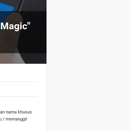
"Magic"
an nama khusus
cu / memanggil