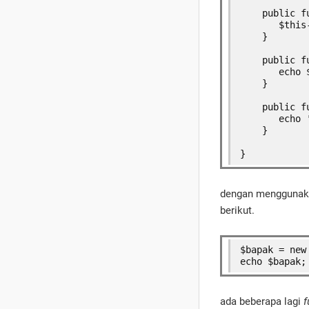
    public f
       $this
    }
    public f
       echo 
    }
    public f
       echo 
    }
}
dengan mengguna
berikut.
$bapak = new
echo $bapak;
ada beberapa lagi
f