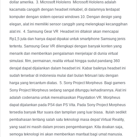
dollar amerika.  3. Microsoft Hololens  Microsoft Hololens adalah 
kacamata canggih dengan headset nirkabel, di dalamnya terdapat 
komputer dengan sistem operasi windows 10. Dengan design yang 
elegan, alat ini memiliki sensor canggih yang melengkapi kecanggihan 
alat ini.  4. Samsung Gear VR  Headset ini ditaksir akan mencapai 
Rp1,5 juta dan hanya dapat dipakai untuk smartphone Samsung jenis 
tertentu. Samsung Gear VR dilengkapi dengan banyak konten yang 
menarik dan memberikan pengalaman menjelajar di dunia virtual 
simulasi. film, permainan, realita virtual hingga sudut pandang 360 
derajat dapat dijalankan dalam headset ini. Kabar baiknya headset ini 
sudah tersebar di indonesia mulai dari bulan februari lalu dengan 
harga yang tercantum diatas.  5. Sony Project Morpheus  Bagi gamers 
Sony Project Morpheus sedang sangat ditunggu kehadirannya. Alat ini 
adalah codenama untuk merealisasikan Playstation VR. Morpheus 
dapat dijalankan pada PS4 dan PS Vita. Pada Sony Project Morpheus 
tersedia banyak fitur suara dan tampilan yang luar biasa.  Itulah sedikit 
pembahasan tentang salah satu teknologi masa depat Virtual Reality, 
yang saat ini masih dalam proses pengembangan. Kita doakan saja, 
semoga teknologi ini akan memberikan manfaat bagi umat manusia.