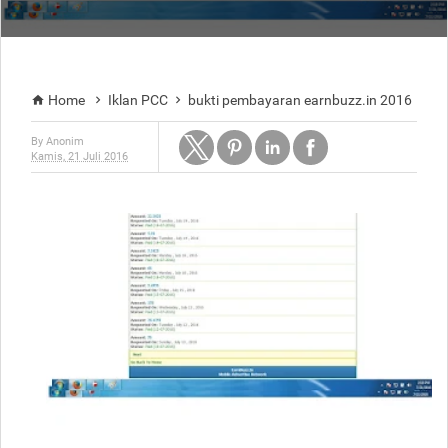
Home
Iklan PCC
bukti pembayaran earnbuzz.in 2016



By
Anonim
Kamis, 21 Juli 2016