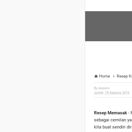
Home
Resep K


By
Anonim
Jumat, 19 Agustus 2016
Resep Memasak
- 
sebagai cemilan ya
kita buat sendiri d