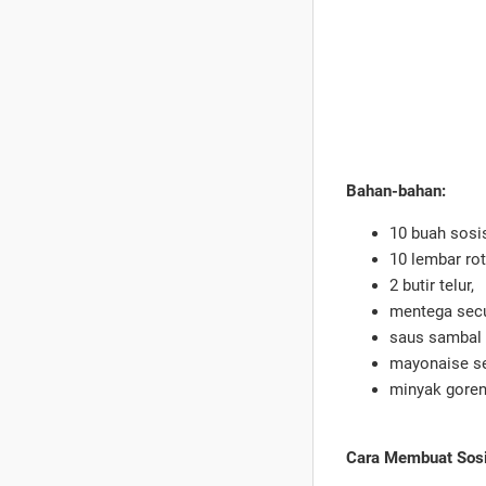
Bahan-bahan:
10 buah sosi
10 lembar rot
2 butir telur,
mentega secu
saus sambal 
mayonaise s
minyak goren
Cara Membuat Sosi