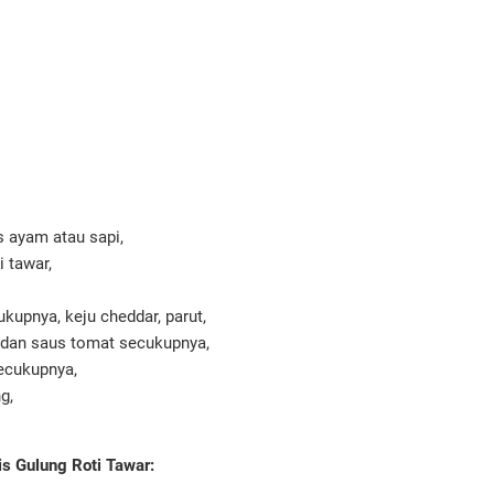
s ayam atau sapi,
i tawar,
kupnya, keju cheddar, parut,
dan saus tomat secukupnya,
ecukupnya,
g,
s Gulung Roti Tawar: