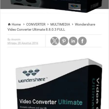
Home
CONVERTER
MULTIMEDIA
Wondershare




Video Converter Ultimate 8.8.0.3 FULL
By
Anonim
Minggu, 28 Agustus 2016