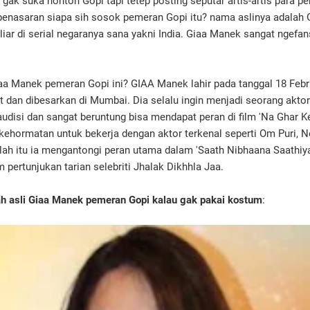
gak suka nonton Gopi tapi tetep posting seputar artis-artis para p
enasaran siapa sih sosok pemeran Gopi itu? nama aslinya adalah
iar di serial negaranya sana yakni India. Giaa Manek sangat ngefan
aa Manek pemeran Gopi ini? GIAA Manek lahir pada tanggal 18 Febru
 dan dibesarkan di Mumbai. Dia selalu ingin menjadi seorang akto
udisi dan sangat beruntung bisa mendapat peran di film 'Na Ghar Ke
ehormatan untuk bekerja dengan aktor terkenal seperti Om Puri, 
lah itu ia mengantongi peran utama dalam 'Saath Nibhaana Saathiya
m pertunjukan tarian selebriti Jhalak Dikhhla Jaa.
h asli Giaa Manek pemeran Gopi kalau gak pakai kostum
: