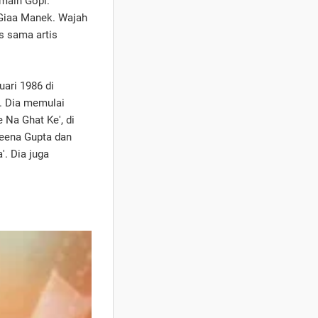
emain Gopi.
 Giaa Manek. Wajah
s sama artis
ari 1986 di
r. Dia memulai
 Na Ghat Ke', di
Neena Gupta dan
'. Dia juga