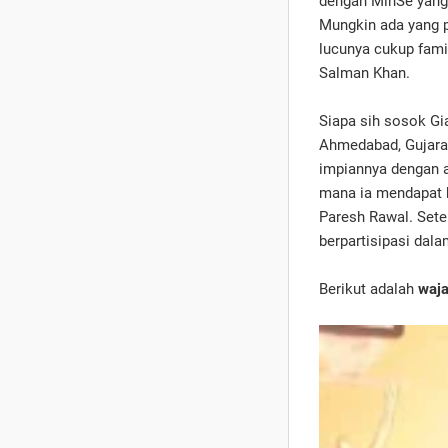
dengan MinSe yang 
Mungkin ada yang p
lucunya cukup famil
Salman Khan.
Siapa sih sosok Gi
Ahmedabad, Gujarat
impiannya dengan a
mana ia mendapat k
Paresh Rawal. Sete
berpartisipasi dala
Berikut adalah
waja