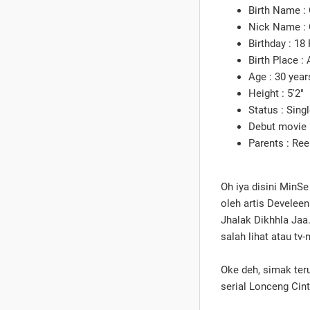
Birth Name :
Nick Name : 
Birthday : 18
Birth Place :
Age : 30 year
Height : 5'2"
Status : Sing
Debut movie 
Parents : Re
Oh iya disini MinS
oleh artis Develeen
Jhalak Dikhhla Jaa.
salah lihat atau tv
Oke deh, simak ter
serial Lonceng Cint