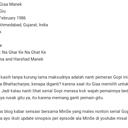
 Giaa Manek
Giu
 February 1986
 Ahmedabad, Gujarat, India
s
le
: Na Ghar Ke Na Ghat Ke
ena and Harshad Manek
e kasih tanpa kurung lama maksudnya adalah nanti pemeran Gopi ini
a Bhattacharjee, kenapa diganti? karena saat itu Giaa memilih untu
 Jadi kalau nanti lihat serial Gopi merasa kok wajah pemainnya bed
-nya rusak gitu ya, itu karena memang ganti pemain gitu.
us blog kabar sensasi bersama MinSe yang males nonton serial Gop
a ayo ikuti update sinopsis per episode ala MinSe di youtube misal 