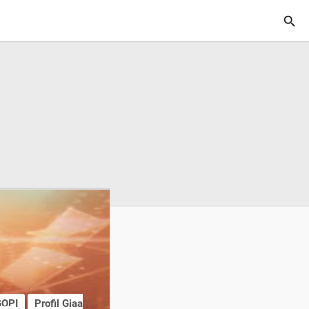

OPI
Profil Giaa