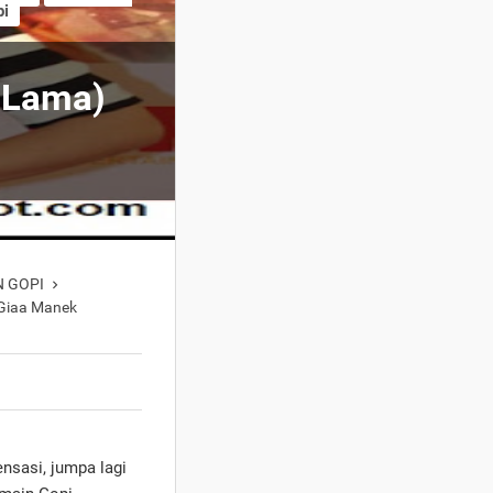
pi
(Lama)
 GOPI

Giaa Manek
ensasi, jumpa lagi