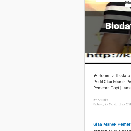
Ma
Bioda
Home
Biodata


Profil Giaa Manek P
Pemeran Gopi (Lama)
By
Anonim
Selasa, 27 September 20
Giaa Manek Pemera