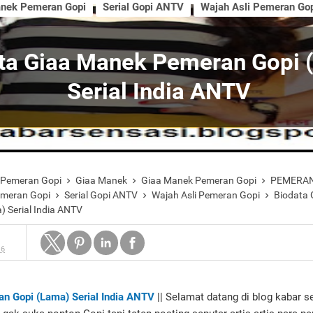
nek Pemeran Gopi
Serial Gopi ANTV
Wajah Asli Pemeran Go
ta Giaa Manek Pemeran Gopi 
Serial India ANTV
 Pemeran Gopi
Giaa Manek
Giaa Manek Pemeran Gopi
PEMERAN



emeran Gopi
Serial Gopi ANTV
Wajah Asli Pemeran Gopi
Biodata 



 Serial India ANTV
16
n Gopi (Lama) Serial India ANTV
|| Selamat datang di blog kabar s