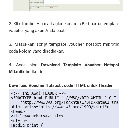
2. Klik tombol
+
pada bagian kanan -->Beri nama template
voucher yang akan Anda buat.
3. Masukkan script template voucher hotspot mikrotik
pada kolom yang disediakan.
4. Anda bisa
Download Template Voucher Hotspot
Mikrotik
berikut ini :
Download Voucher Hotspot : code HTML untuk Header
<!-- Ini Awal HEADER -->

<!DOCTYPE html PUBLIC "-//W3C//DTD XHTML 1.0 Transit
    "http://www.w3.org/TR/xhtml1/DTD/xhtml1-transiti
<html xmlns="http://www.w3.org/1999/xhtml">

<head>

<title>Vouchers</title>

<style>

@media print {
