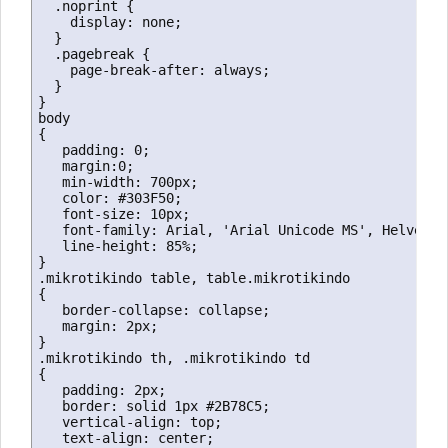
  .noprint {

    display: none;

  }

  .pagebreak {

    page-break-after: always;

  }

}

body

{

   padding: 0;

   margin:0;

   min-width: 700px;

   color: #303F50;

   font-size: 10px;

   font-family: Arial, 'Arial Unicode MS', Helvetica
   line-height: 85%;   

}

.mikrotikindo table, table.mikrotikindo

{

   border-collapse: collapse;

   margin: 2px;

}

.mikrotikindo th, .mikrotikindo td

{

   padding: 2px;

   border: solid 1px #2B78C5;

   vertical-align: top;

   text-align: center;
