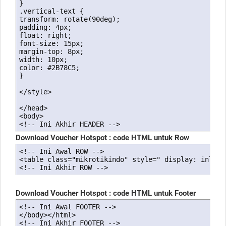
}

.vertical-text {

transform: rotate(90deg);

padding: 4px;

float: right;

font-size: 15px;

margin-top: 8px;

width: 10px;

color: #2B78C5;

}

</style>

</head>

<body>

<!-- Ini Akhir HEADER -->
Download Voucher Hotspot : code HTML untuk Row
<!-- Ini Awal ROW -->

<table class="mikrotikindo" style=" display: inline
<!-- Ini Akhir ROW -->
Download Voucher Hotspot : code HTML untuk Footer
<!-- Ini Awal FOOTER -->

</body></html>

<!-- Ini Akhir FOOTER -->