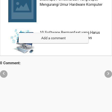
Add a comment
0 Comment:

