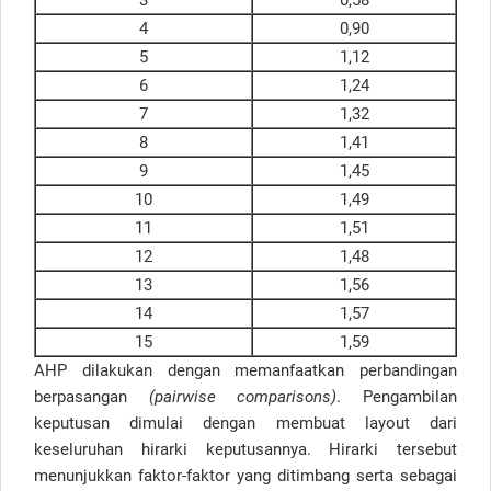
3
0,58
4
0,90
5
1,12
6
1,24
7
1,32
8
1,41
9
1,45
10
1,49
11
1,51
12
1,48
13
1,56
14
1,57
15
1,59
AHP dilakukan dengan memanfaatkan perbandingan
berpasangan
(pairwise comparisons)
. Pengambilan
keputusan dimulai dengan membuat layout dari
keseluruhan hirarki keputusannya. Hirarki tersebut
menunjukkan faktor-faktor yang ditimbang serta sebagai