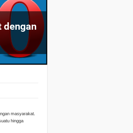
t dengan
langan masyarakat.
suatu hingga