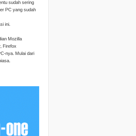
entu sudah sering
ser PC yang sudah
i ini.
ian Mozilla
, Firefox
-nya. Mulai dari
iasa.