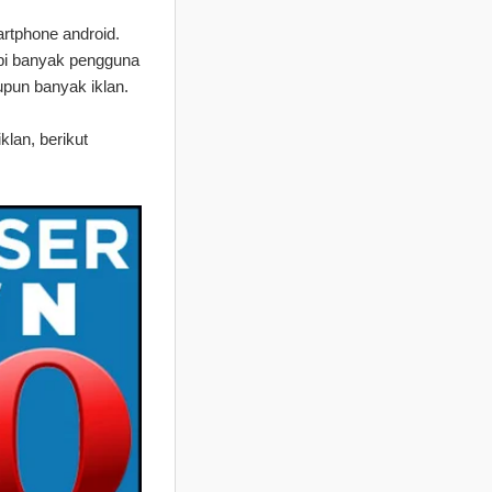
artphone android.
api banyak pengguna
upun banyak iklan.
lan, berikut