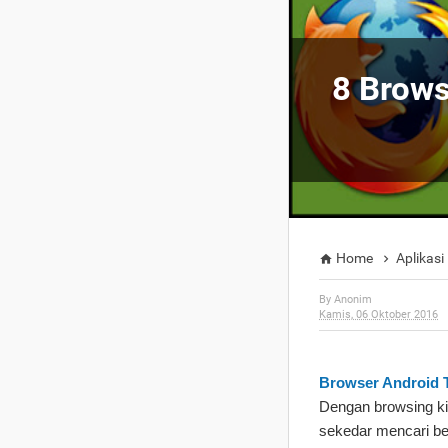
8 Brows
Home
Aplikasi


By
Anonim
Kamis, 06 Oktober 2016
Browser Android 
Dengan browsing ki
sekedar mencari be