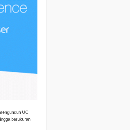
k mengunduh UC
hingga berukuran