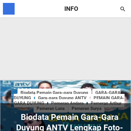
INFO

Biodata Pemain Gara-gara Duyung
GARA-GARA
DUYUNG
Gara-gara Duyung ANTV
PEMAIN GARA-
GARA DUYUNG
Pemeran Andara
Pemeran Arthur
Pemeran Luna
Pemeran Surya
Biodata Pemain Gara-Gara
Duyung ANTV Lengkap Foto-