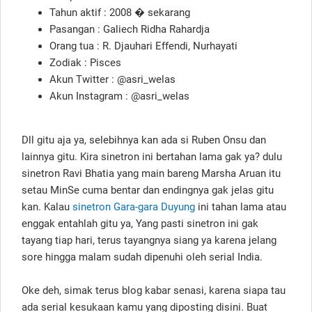
Tahun aktif : 2008 � sekarang
Pasangan : Galiech Ridha Rahardja
Orang tua : R. Djauhari Effendi, Nurhayati
Zodiak : Pisces
Akun Twitter : @asri_welas
Akun Instagram : @asri_welas
Dll gitu aja ya, selebihnya kan ada si Ruben Onsu dan
lainnya gitu. Kira sinetron ini bertahan lama gak ya? dulu
sinetron Ravi Bhatia yang main bareng Marsha Aruan itu
setau MinSe cuma bentar dan endingnya gak jelas gitu
kan. Kalau
sinetron Gara-gara Duyung
ini tahan lama atau
enggak entahlah gitu ya, Yang pasti sinetron ini gak
tayang tiap hari, terus tayangnya siang ya karena jelang
sore hingga malam sudah dipenuhi oleh serial India.
Oke deh, simak terus blog kabar senasi, karena siapa tau
ada serial kesukaan kamu yang diposting disini. Buat