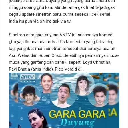
judulnya Gara-Gara Duyung yang tayang cuma sabtu dan
minggu doang gitu kan. MinSe lama gak lihat tv jadi gak
begitu update sinetron baru, cuma sesekali cek serial
India itu pun via online gak via tv.
Sinetron gara-gara duyung ANTV ini nuansanya komedi
gitu ya, dimana ada artis-artis komedian yang tak asing
lagi yang ikut main sinetron tersebut diantaranya adalah
Asri Welas dan Ruben Onsu. Selebihnya pemainnya muda-
muda yang ganteng dan cantik, seperti Loyd Christina,
Ravi Bhatia (artis India), Rico Verald dll.