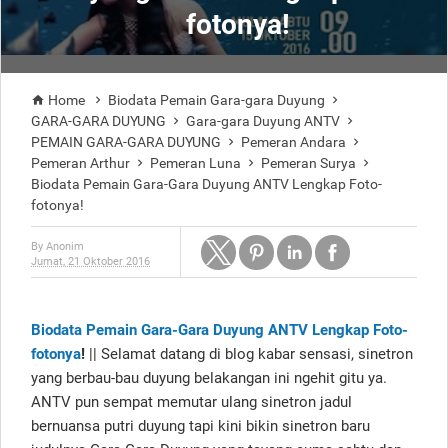
fotonya!
Home
Biodata Pemain Gara-gara Duyung



GARA-GARA DUYUNG
Gara-gara Duyung ANTV


PEMAIN GARA-GARA DUYUNG
Pemeran Andara


Pemeran Arthur
Pemeran Luna
Pemeran Surya



Biodata Pemain Gara-Gara Duyung ANTV Lengkap Foto-
fotonya!
By
Anonim
Jumat, 21 Oktober 2016
Biodata Pemain Gara-Gara Duyung ANTV Lengkap Foto-
fotonya
!
|| Selamat datang di blog kabar sensasi, sinetron
yang berbau-bau duyung belakangan ini ngehit gitu ya.
ANTV pun sempat memutar ulang sinetron jadul
bernuansa putri duyung tapi kini bikin sinetron baru