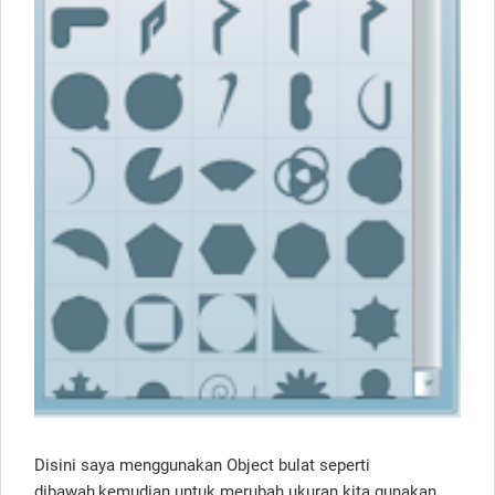
Disini saya menggunakan Object bulat seperti
dibawah,kemudian untuk merubah ukuran kita gunakan