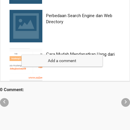
Add a comment
0 Comment:

