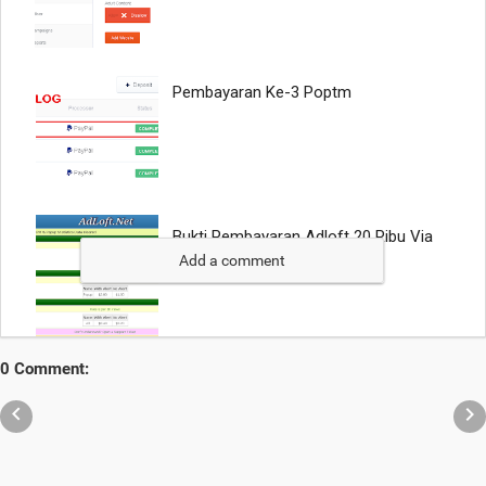
Add a comment
0 Comment:

