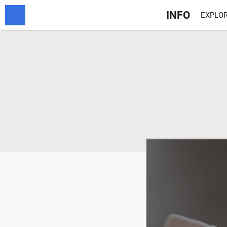
INFO
EXPLOR