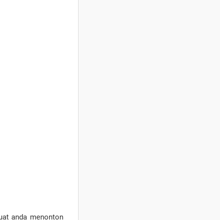
uat anda menonton