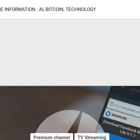
E INFORMATION : AI, BITCOIN, TECHNOLOGY
Premium channel
TV Streaming