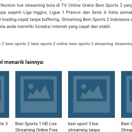
, Nonton live streaming bola di TV Online Gratis Bein Sports 2 ya
pa seperti Liga Inggris, Ligue 1 Prancis dan Serie A Italia se
loading cepat tanpa buffering. Streaming Bein Sports 2 Indonesia 
ila anda memiliki koneksi internet yang cepat dan stabil.
t 2
bein sports 2
bein sports 2 online
bein sports 2 streaming
streaming