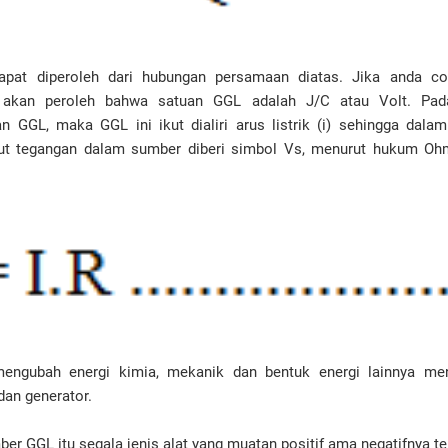
apat diperoleh dari hubungan persamaan diatas. Jika anda co
 akan peroleh bahwa satuan GGL adalah J/C atau Volt. Pad
 GGL, maka GGL ini ikut dialiri arus listrik (i) sehingga dala
but tegangan dalam sumber diberi simbol Vs, menurut hukum Oh
ngubah energi kimia, mekanik dan bentuk energi lainnya menja
dan generator.
er GGL itu segala jenis alat yang muatan positif ama negatifnya te