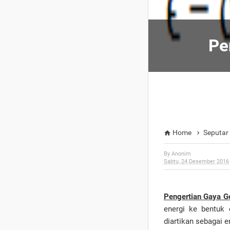
Pe
Home
Seputa


By
Anonim
Sabtu, 24 Desember 2016
Pengertian Gaya Ge
energi ke bentuk e
diartikan sebagai e