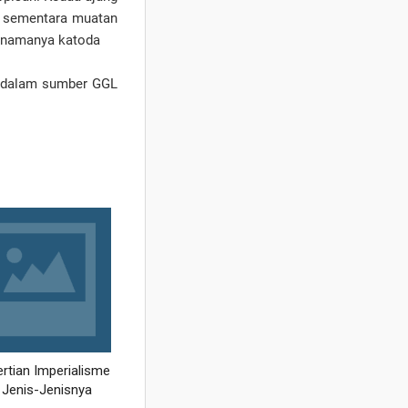
f, sementara muatan
if namanya katoda
 Didalam sumber GGL