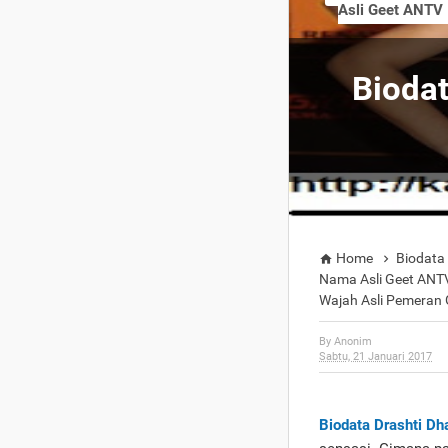
Asli Geet ANTV
Bioda
Home
Biodata


Nama Asli Geet ANT
Wajah Asli Pemeran 
By
Anonim
Sabtu, 21 Januari 2017
Biodata Drashti D