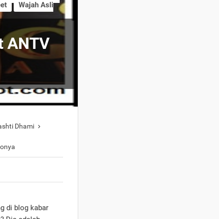
et
Wajah Asli
et ANTV
ashti Dhami

tonya
g di blog kabar