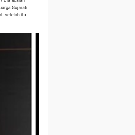
? Dia adalah
uarga Gujarati
i setelah itu