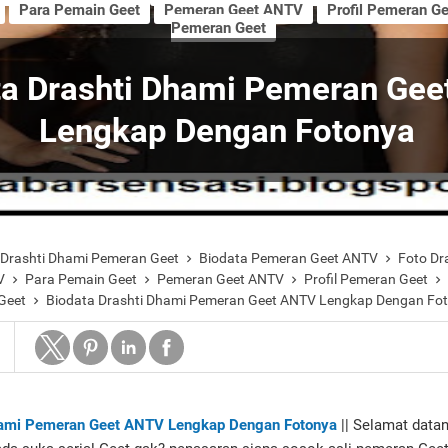
Para Pemain Geet
Pemeran Geet ANTV
Profil Pemeran Ge
Pemeran Geet
ta Drashti Dhami Pemeran Ge
Lengkap Dengan Fotonya
 Drashti Dhami Pemeran Geet
Biodata Pemeran Geet ANTV
Foto Dr


V
Para Pemain Geet
Pemeran Geet ANTV
Profil Pemeran Geet




Geet
Biodata Drashti Dhami Pemeran Geet ANTV Lengkap Dengan Fo

hami Pemeran Geet ANTV Lengkap Dengan Fotonya
|| Selamat datan