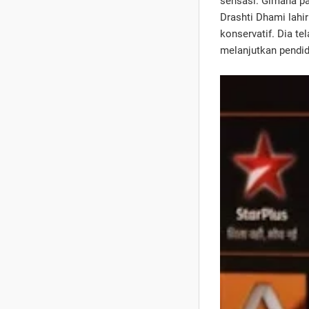
sensasi. Gimana pa
Drashti Dhami lahir
konservatif. Dia te
melanjutkan pendid