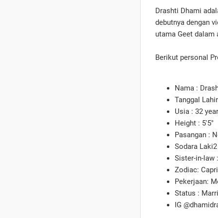
Drashti Dhami adal
debutnya dengan vi
utama Geet dalam a
Berikut personal Pr
Nama : Drash
Tanggal Lahir
Usia : 32 yea
Height : 5'5"
Pasangan : 
Sodara Laki2
Sister-in-law
Zodiac: Capr
Pekerjaan: M
Status : Mar
IG @dhamidra