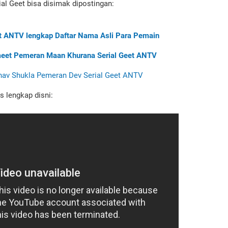
al Geet bisa disimak dipostingan:
t ANTV lengkap Daftar Nama Asli Para Pemain
meet Pemeran Maan Khurana Serial Geet ANTV
nav Shukla Pemeran Dev Serial Geet ANTV
s lengkap disni: