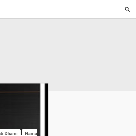

hti Dhami
Nama