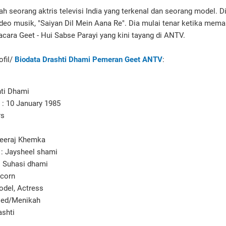
ah seorang aktris televisi India yang terkenal dan seorang model. 
deo musik, "Saiyan Dil Mein Aana Re". Dia mulai tenar ketika mema
cara Geet - Hui Sabse Parayi yang kini tayang di ANTV.
ofil/
Biodata Drashti Dhami Pemeran Geet ANTV
:
ti Dhami
 : 10 January 1985
rs
Neeraj Khemka
 : Jaysheel shami
 : Suhasi dhami
icorn
odel, Actress
ried/Menikah
shti