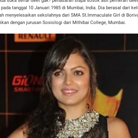
da suka serial Geet gak? penasaran siapa sosok asli pemeran Geet
 pada tanggal 10 Januari 1985 di Mumbai, India. Dia berasal dari kel
lah menyelesaikan sekolahnya dari SMA St.Immaculate Girl di Borival
ikan dengan jurusan Sosiologi dari Mithibai College, Mumbai.