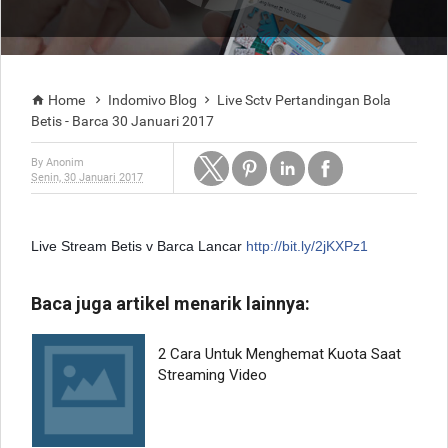
Home
Indomivo Blog
Live Sctv Pertandingan Bola



Betis - Barca 30 Januari 2017
By
Anonim
Senin, 30 Januari 2017
Live Stream Betis v Barca Lancar
http://bit.ly/2jKXPz1