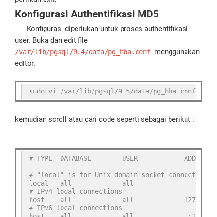
Konfigurasi Authentifikasi MD5
Konfigurasi diperlukan untuk proses authentifikasi
user. Buka dan edit file
menggunakan
/var/lib/pgsql/9.4/data/pg_hba.conf
editor.
sudo vi /var/lib/pgsql/9.5/data/pg_hba.conf
kemudian scroll atau cari code seperti sebagai berikut :
# TYPE  DATABASE        USER            ADDRESS 
# "local" is for Unix domain socket connections 
local   all             all                     
# IPv4 local connections:
host    all             all             127.0.0.
# IPv6 local connections:
host    all             all             ::1/128 