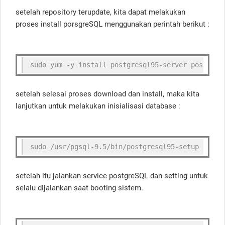
setelah repository terupdate, kita dapat melakukan
proses install porsgreSQL menggunakan perintah berikut :
sudo yum -y install postgresql95-server postgres
setelah selesai proses download dan install, maka kita
lanjutkan untuk melakukan inisialisasi database :
sudo /usr/pgsql-9.5/bin/postgresql95-setup initd
setelah itu jalankan service postgreSQL dan setting untuk
selalu dijalankan saat booting sistem.