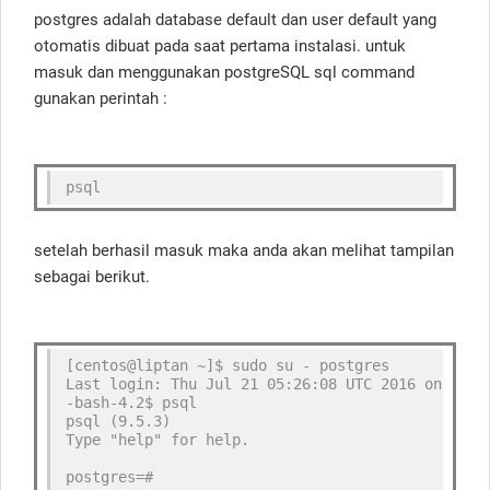
postgres adalah database default dan user default yang
otomatis dibuat pada saat pertama instalasi. untuk
masuk dan menggunakan postgreSQL sql command
gunakan perintah :
psql
setelah berhasil masuk maka anda akan melihat tampilan
sebagai berikut.
[centos@liptan ~]$ sudo su - postgres
Last login: Thu Jul 21 05:26:08 UTC 2016 on pts/
-bash-4.2$ psql
psql (9.5.3)
Type "help" for help.
postgres=# 