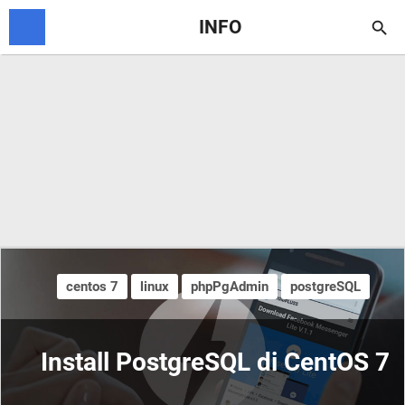
INFO

centos 7
linux
phpPgAdmin
postgreSQL
Install PostgreSQL di CentOS 7