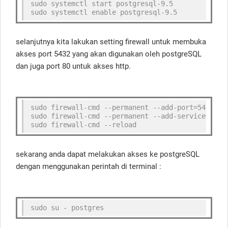
sudo systemctl start postgresql-9.5
sudo systemctl enable postgresql-9.5
selanjutnya kita lakukan setting firewall untuk membuka
akses port 5432 yang akan digunakan oleh postgreSQL
dan juga port 80 untuk akses http.
sudo firewall-cmd --permanent --add-port=5432/tc
sudo firewall-cmd --permanent --add-service=http
sudo firewall-cmd --reload
sekarang anda dapat melakukan akses ke postgreSQL
dengan menggunakan perintah di terminal :
sudo su - postgres