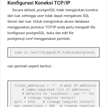
Konfigurasi Koneksi TCP/IP
Secara default, postgreSQL tidak mengijinkan koneksi
dari luar, sehingga user tidak dapat mengakses SQL
Server dari luar. Untuk mengizinkan akses database
menggunakan protokol TCP/IP anda perlu mengedit file
konfigurasi postgreSQL. buka dan edit file
postgresql.conf menggunakan perintah :
sudo vi /var/lib/pgsql/9.5/data/postgresql.conf
cari perintah seperti berikut :
listen_addresses = '*'  # what IP address(es) to
    # comma-separated list of addresses;
    # defaults to 'localhost'; use '*' for all
     # (change requires restart)
port = 5432    # (change requires restart)
max_connections = 100   # (change requires resta