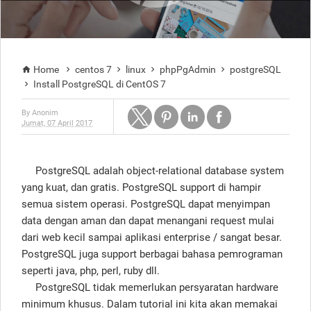
Home
centos 7
linux
phpPgAdmin
postgreSQL





Install PostgreSQL di CentOS 7

By
Anonim
Jumat, 07 April 2017
PostgreSQL adalah object-relational database system
yang kuat, dan gratis. PostgreSQL support di hampir
semua sistem operasi. PostgreSQL dapat menyimpan
data dengan aman dan dapat menangani request mulai
dari web kecil sampai aplikasi enterprise / sangat besar.
PostgreSQL juga support berbagai bahasa pemrograman
seperti java, php, perl, ruby dll.
PostgreSQL
tidak memerlukan persyaratan hardware
minimum khusus. Dalam tutorial ini kita
akan memakai