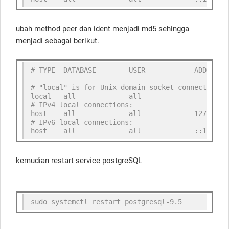
ubah method peer dan ident menjadi md5 sehingga
menjadi sebagai berikut.
# TYPE  DATABASE        USER            ADDRESS 
# "local" is for Unix domain socket connections 
local   all             all                     
# IPv4 local connections:
host    all             all             127.0.0.
# IPv6 local connections:
host    all             all             ::1/128 
kemudian restart service postgreSQL
sudo systemctl restart postgresql-9.5