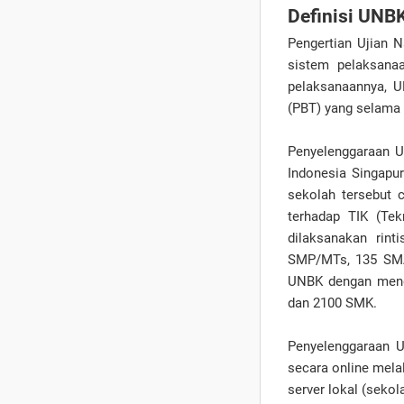
Definisi UNB
Pengertian Ujian 
sistem pelaksana
pelaksanaannya, U
(PBT) yang selama i
Penyelenggaraan U
Indonesia Singapu
sekolah tersebut
terhadap TIK (Tek
dilaksanakan rin
SMP/MTs, 135 SMA
UNBK dengan meng
dan 2100 SMK.
Penyelenggaraan U
secara online melal
server lokal (sekol