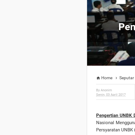
Pen
Home
Seputar


By
Anonim
Senin, 03 April 2017
Pengertian UNBK 
Nasional Mengguna
Persyaratan UNBK (