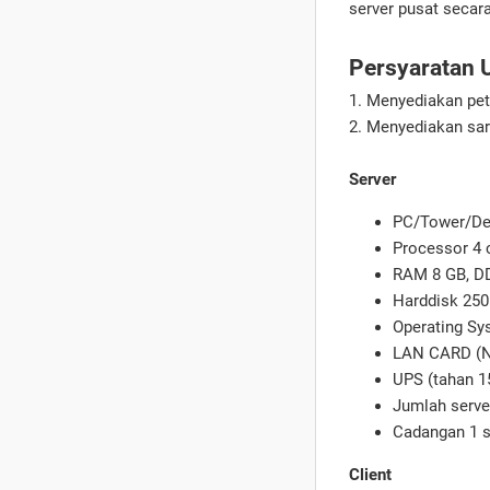
server pusat secara
Persyaratan
1. Menyediakan pet
2. Menyediakan sar
Server
PC/Tower/Des
Processor 4 c
RAM 8 GB, D
Harddisk 250
Operating Sy
LAN CARD (NI
UPS (tahan 1
Jumlah server
Cadangan 1 s
Client