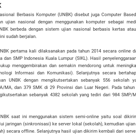
K
Nasional Berbasis Komputer (UNBK) disebut juga Computer Based
an ujian nasional dengan menggunakan komputer sebagai medi
NBK berbeda dengan sistem ujian nasional berbasis kertas ata
ni sudah berjalan.
NBK pertama kali dilaksanakan pada tahun 2014 secara online d
ra dan SMP Indonesia Kuala Lumpur (SIKL). Hasil penyelenggara
 cukup menggembirakan dan semakin mendorong untuk meningkatk
nologi Informasi dan Komunikasi). Selanjutnya secara bertah
tisan UNBK dengan mengikutsertakan sebanyak 556 sekolah yan
/MA, dan 379 SMK di 29 Provinsi dan Luar Negeri. Pada tahun 
ikutsertakan sebanyak 4382 sekolah yang tediri dari 984 SMP/
NBK saat ini menggunakan sistem semi-online yaitu soal dikirim
ui jaringan (sinkronisasi) ke server lokal (sekolah), kemudian ujian
ah) secara offline. Selanjutnya hasil ujian dikirim kembali dari serve