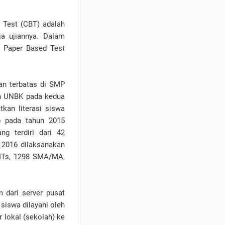
 Test (CBT) adalah
a ujiannya. Dalam
u Paper Based Test
an terbatas di SMP
an UNBK pada kedua
an literasi siswa
ap pada tahun 2015
g terdiri dari 42
2016 dilaksanakan
MTs, 1298 SMA/MA,
 dari server pusat
 siswa dilayani oleh
r lokal (sekolah) ke