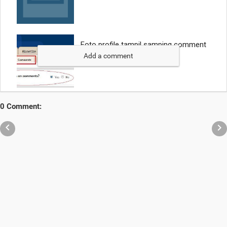
Add a comment
0 Comment:

