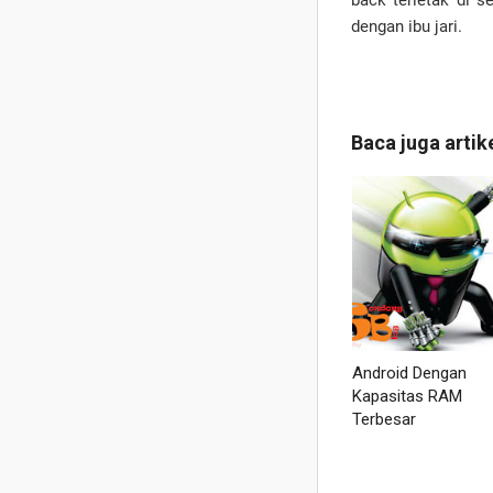
back terletak di s
dengan ibu jari.