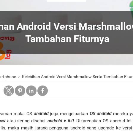
han Android Versi Marshmallo
Tambahan Fiturnya
artphone
Kelebihan Android Versi Marshmallow Serta Tambahan Fitu

 zaman maka OS
android
juga mengeluarkan
OS android
mereka yan
low
atau sering disebut
android v 6.0
. Dikarenakan OS android ini
ilis, maka masih jarang pengguna android yang upgrade ke versi