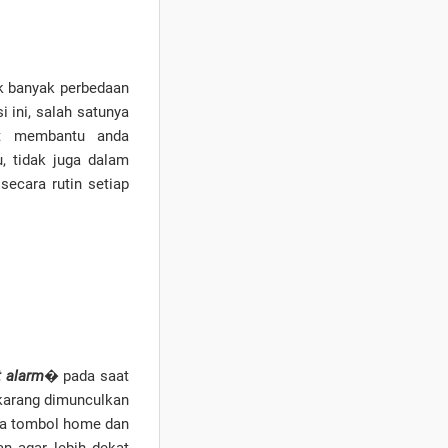
k banyak perbedaan
i ini, salah satunya
at membantu anda
, tidak juga dalam
ecara rutin setiap
t alarm
� pada saat
sekarang dimunculkan
nya tombol home dan