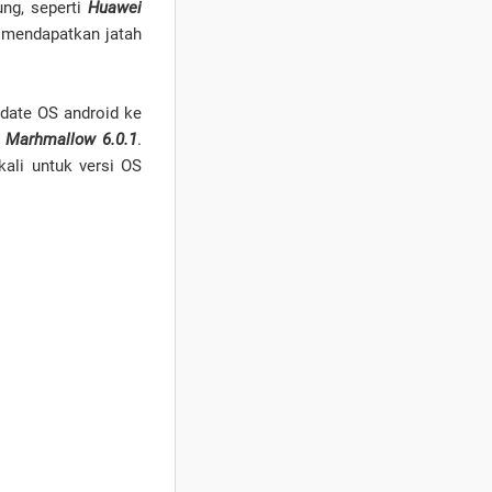
ng, seperti
Huawei
g mendapatkan jatah
date OS android ke
 Marhmallow 6.0.1
.
ali untuk versi OS