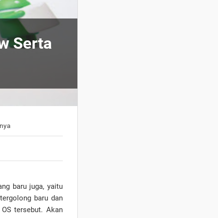
w Serta
rnya
g baru juga, yaitu
 tergolong baru dan
 OS tersebut. Akan