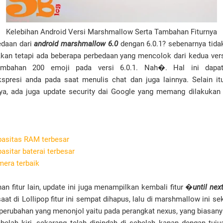
Kelebihan Android Versi Marshmallow Serta Tambahan Fiturnya
edaan dari
android marshmallow 6.0
dengan 6.0.1? sebenarnya tida
 Akan tetapi ada beberapa perbedaan yang mencolok dari kedua vers
ambahan 200 emoji pada versi 6.0.1. Nah�. Hal ini dap
presi anda pada saat menulis chat dan juga lainnya. Selain itu
a, ada juga update security dai Google yang memang dilakukan s
pasitas RAM terbesar
asitar baterai terbesar
mera terbaik
n fitur lain, update ini juga menampilkan kembali fitur �
until nex
aat di Lollipop fitur ini sempat dihapus, lalu di marshmallow ini 
u perubahan yang menonjol yaitu pada perangkat nexus, yang biasa