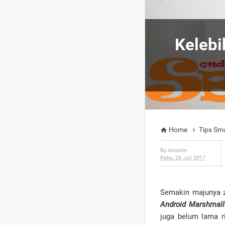
Kelebi
Home
Tips Sm


By
Anonim
Rabu, 26 Juli 2017
Semakin majunya
Android Marshmal
juga belum lama r