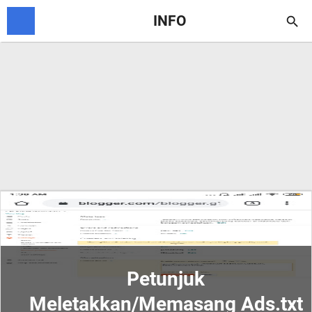
INFO

Petunjuk
Meletakkan/Memasang Ads.txt