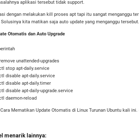
salahnya aplikasi tersebut tidak support.
asi dengan melakukan kill proses apt tapi itu sangat menganggu ter
g. Solusinya kita matikan saja auto update yang menganggu tersebut
ate Otomatis dan Auto Upgrade
perintah
 remove unattended-upgrades
l stop apt-daily.service
l disable apt-daily.service
l disable apt-daily.timer
l disable apt-daily-upgrade.service
tl daemon-reload
l Cara Mematikan Update Otomatis di Linux Turunan Ubuntu kali ini