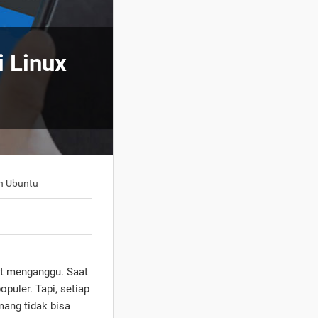
 Linux
n Ubuntu
at menganggu. Saat
puler. Tapi, setiap
mang tidak bisa