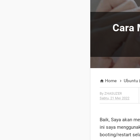
Cara 
Home
Ubuntu 


By
ZHASUZER
Sabtu, 21 Mei 2022
Baik, Saya akan me
ini saya menggunaka
booting/restart sel