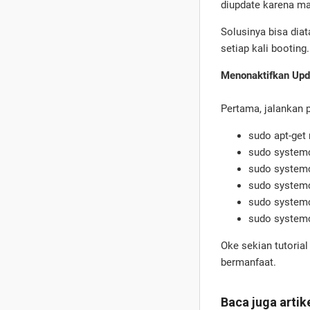
diupdate karena ma
Solusinya bisa diat
setiap kali bootin
Menonaktifkan Upd
Pertama, jalankan 
sudo apt-get
sudo systemct
sudo systemct
sudo systemct
sudo systemct
sudo systemc
Oke sekian tutoria
bermanfaat.