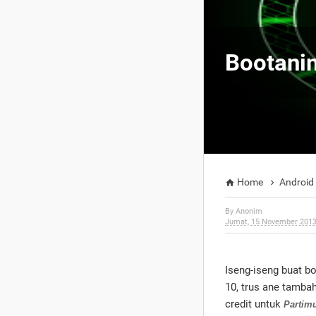
Bootani
Home
Android


By
Anonim
Jumat, 15 November 201
Iseng-iseng buat b
10, trus ane tambah
credit untuk
Partim