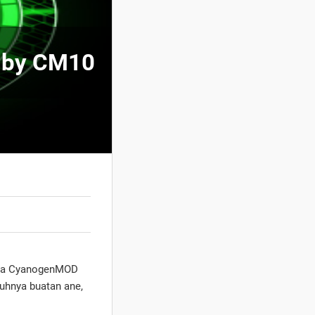
d by CM10
 nya CyanogenMOD
ruhnya buatan ane,