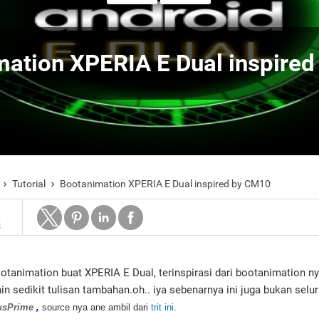
mation XPERIA E Dual inspire
Tutorial
Bootanimation XPERIA E Dual inspired by CM10


3
ootanimation buat XPERIA E Dual, terinspirasi dari bootanimation
in sedikit tulisan tambahan.oh.. iya sebenarnya ini juga bukan selu
usPrime
,
source nya ane ambil dari
trit ini
.