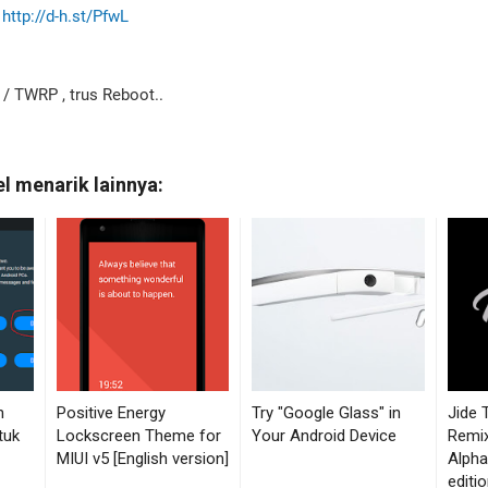
>
http://d-h.st/PfwL
 / TWRP , trus Reboot..