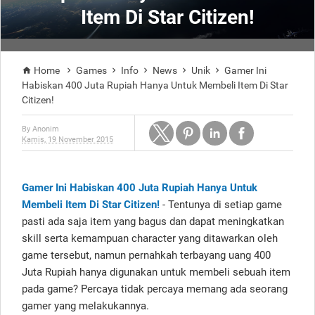
Item Di Star Citizen!
Home
Games
Info
News
Unik
Gamer Ini






Habiskan 400 Juta Rupiah Hanya Untuk Membeli Item Di Star
Citizen!
By
Anonim
Kamis, 19 November 2015
Gamer Ini Habiskan 400 Juta Rupiah Hanya Untuk
Membeli Item Di Star Citizen!
- Tentunya di setiap game
pasti ada saja item yang bagus dan dapat meningkatkan
skill serta kemampuan character yang ditawarkan oleh
game tersebut, namun pernahkah terbayang uang 400
Juta Rupiah hanya digunakan untuk membeli sebuah item
pada game? Percaya tidak percaya memang ada seorang
gamer yang melakukannya.