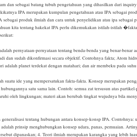
alam dan sebagai batang tubuh pengetahuan yang dihasilkan dari inquir
kikatnya IPA merupakan kumpulan pengetahuan atau IPA sebagai produ
IPA sebagai produk ilmiah dan cara untuk penyelidikan atau ipa sebagai 
uan kita tentang hakekat IPA perlu dikemukakan istilah-istilah �fakta
erikut:
adalah pernyataan-pernyataan tentang benda-benda yang benar-benar ad
rjadi dan sudah dikonfirmasi secara objektif. Contohnya fakta; Atom h
kuri adalah planet terdekat dengan matahari; dan air membeku pada suh
ah suatu ide yang mempersatukan fakta-fakta. Konsep merupakan peng
 hubungannya satu sama lain. Contoh: semua zat tersusun atas partikel-p
ruhi oleh lingkungan; materi akan berubah tingkat wujudnya bila meny
ah generalisasi tentang hubungan antara konsep-konsp IPA. Contohnya: 
 adalah prinsip menghubungkan konsep udara, panas, pemuaian. Artin
rsebut dipanaskan; 4. Teori ilmiah merupakan karangka yang lebih luas 