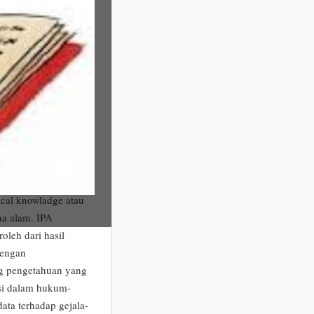
 suatu pengetahuan
au IPA dikenal juga
aya tahu�. Dalam
 kemudian
tahuan sosial (IPS)
IPA). Dalam kamus
aling with material
ngetahuan alam
ala-gejala alam
cal knowladge atau
na alam. IPA
oleh dari hasil
dengan
ng pengetahuan yang
asi dalam hukum-
data terhadap gejala-