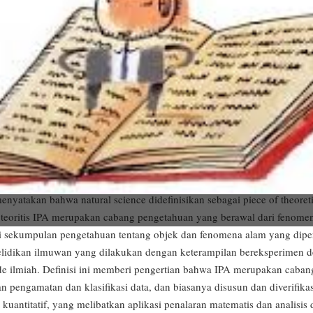
atu pengetahuan yang bersifat objektif. Jadi dari sisi istilah IPA adalah
if tentang alam sekitar beserta isinya. Istilah Ilmu Pengetahuan Alam at
. Kata sains ini berasal dari bahasa latin yaitu scienta yang berarti �s
a sains berasal dari kata science yang berarti �pengetahuan�. Science
social science yang dalam bahasa indonesia dikenal dengan ilmu penge
 yang dalam bahasa indonesia dikenal dengan ilmu pengetahuan alam (
al science didefinisikan sebagai: systematic and formulated knowledge de
 mainly on observation and induction (yang diartikan bahwa ilmu pe
ai: pengetahuan yang sistematis dan disusun dengan menghubungkan gej
daan dan didasarkan pada hasil pengamatan dan induksi).
akan bahwa natural science didefinisikan sebagai piece of theoreti
 teoritis IPA merupakan cabang pengetahuan yang berawal dari fenome
ai sekumpulan pengetahuan tentang objek dan fenomena alam yang diper
elidikan ilmuwan yang dilakukan dengan keterampilan bereksperimen 
 ilmiah. Definisi ini memberi pengertian bahwa IPA merupakan caba
n pengamatan dan klasifikasi data, dan biasanya disusun dan diverifik
kuantitatif, yang melibatkan aplikasi penalaran matematis dan analisis 