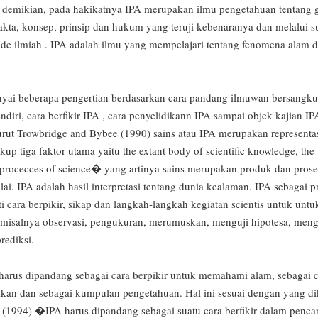
 demikian, pada hakikatnya IPA merupakan ilmu pengetahuan tentang 
akta, konsep, prinsip dan hukum yang teruji kebenaranya dan melalui s
de ilmiah . IPA adalah ilmu yang mempelajari tentang fenomena alam d
erapa pengertian berdasarkan cara pandang ilmuwan bersangkuta
endiri, cara berfikir IPA , cara penyelidikann IPA sampai objek kajian 
rut Trowbridge and Bybee (1990) sains atau IPA merupakan representa
p tiga faktor utama yaitu the extant body of scientific knowledge, the 
procecces of science� yang artinya sains merupakan produk dan proses
ai. IPA adalah hasil interpretasi tentang dunia kealaman. IPA sebagai 
i cara berpikir, sikap dan langkah-langkah kegiatan scientis untuk un
 misalnya observasi, pengukuran, merumuskan, menguji hipotesa, men
rediksi.
 harus dipandang sebagai cara berpikir untuk memahami alam, sebagai 
ikan dan sebagai kumpulan pengetahuan. Hal ini sesuai dengan yang 
a (1994) �IPA harus dipandang sebagai suatu cara berfikir dalam penca