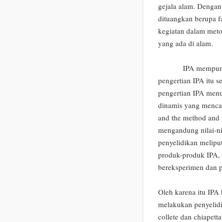
gejala alam. Dengan
dituangkan berupa f
kegiatan dalam meto
yang ada di alam.
IPA mempunyai beb
pengertian IPA itu s
pengertian IPA menu
dinamis yang mencaku
and the method and 
mengandung nilai-nil
penyelidikan meliput
produk-produk IPA,
bereksperimen dan p
Oleh karena itu IPA
melakukan penyelid
collete dan chiapett