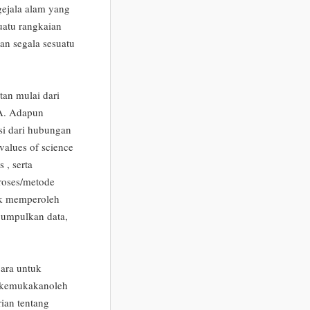
gejala alam yang
uatu rangkaian
an segala sesuatu
n mulai dari
IPA. Adapun
si dari hubungan
values of science
 , serta
proses/metode
tuk memperoleh
gumpulkan data,
cara untuk
dikemukakanoleh
rian tentang