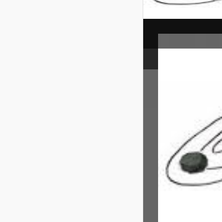
HAKIK
Home
Jurusan


By
Anonim
Rabu, 11 November 2015
IPA adalah
mempelajari semua b