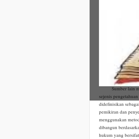
diartikan sebagai su
yang bersifat objekt
dengan istilah sains
bahasa inggris, kat
berkembang menjadi 
dan natural science
fowler (1951), natur
phenomena and based
didefinisikan sebag
yang bersifat keben
Sumber lain menyat
sejenis pengetahuan
didefinisikan sebag
pemikiran dan peny
menggunakan metode
dibangun berdasarka
hukum yang bersifat 