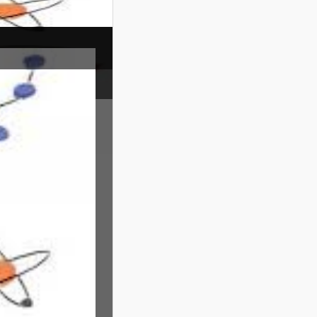
 (IPA)
 berarti IPA
am. Ilmu dapat