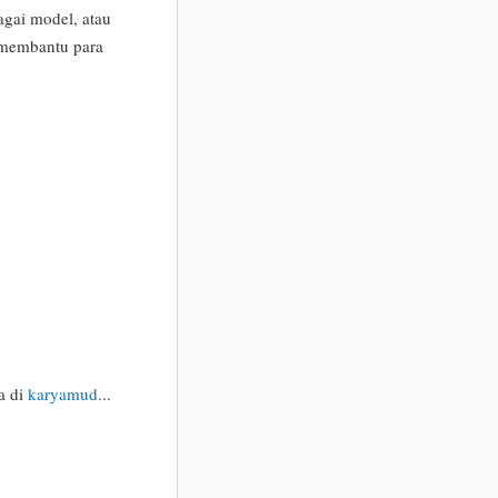
agai model, atau
i membantu para
ya di
karyamud
...