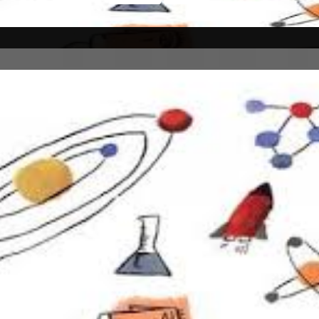
AT ILMU PENGETAHUAN ALAM
Umum
HAKIKAT ILMU PENGETAHUAN ALAM (IPA)


suatu ilmu yang mempelajari tentang alam sekitar beserta isinya. Hal ini
enda yang ada di alam, peristiwa, dan gejala-gejala yang muncul di al