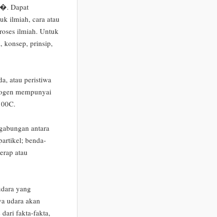
y�. Dapat
k ilmiah, cara atau
proses ilmiah. Untuk
, konsep, prinsip,
a, atau peristiwa
idrogen mempunyai
u 00C.
gabungan antara
artikel; benda-
erap atau
udara yang
ya udara akan
dari fakta-fakta,