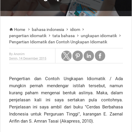
Home
bahasa indonesia
idiom




pengertian idiomatik
tata bahasa
ungkapan idiomatik



Pengertian Idiomatik dan Contoh Ungkapan Idiomatik
By
Anonim
Senin, 14 Desember 2015
Pengertian dan Contoh Ungkapan Idiomatik / Ada
mungkin pernah mendengar istilah tersebut, namun
kurang paham mengenai bentuk aslinya. Maka, dalam
penjelasan kali ini saya sertakan pula contohnya.
Penjelasan ini saya ambil dari buku "Cerdas Berbahasa
Indonesia untuk Perguruan Tinggi", karangan E. Zaenal
Arifin dan S. Amran Tasai (Akapress, 2010).