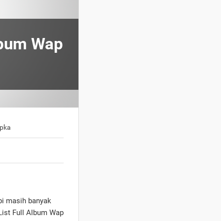
lbum Wap
apka
api masih banyak
List Full Album Wap