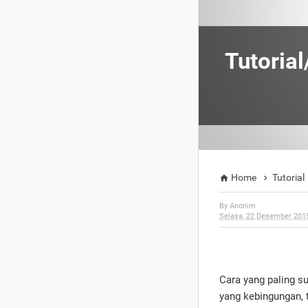
Tutoria
Home
Tutorial


By
Anonim
Selasa, 22 Desember 201
Cara yang paling s
yang kebingungan, 