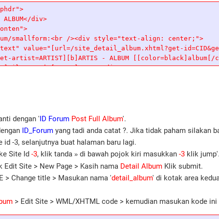
anti dengan '
ID Forum
Post Full Album
'.
dengan
ID_Forum
yang tadi anda catat ?. Jika tidak paham silakan ba
 id -3, selanjutnya buat halaman baru lagi.
ke Site Id
-3
, klik tanda
di bawah pojok kiri masukkan
-3
klik jump'
»
k Edit Site > New Page > Kasih nama
Detail Album
Klik submit.
TE > Change title > Masukan nama '
detail_album
' di kotak area kedu
lbum
> Edit Site > WML/XHTML code > kemudian masukan kode ini