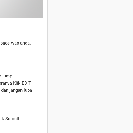
epage wap anda.
k jump.
aranya Klik EDIT
, dan jangan lupa
lik Submit.