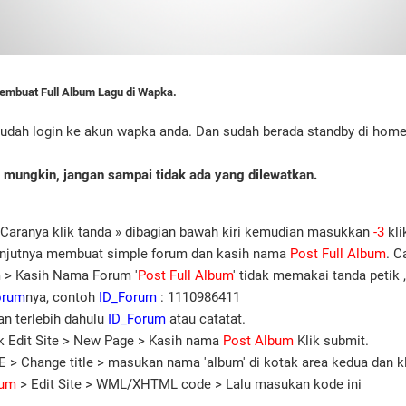
embuat Full Album Lagu di Wapka.
udah login ke akun wapka anda. Dan sudah berada standby di hom
l mungkin, jangan sampai tidak ada yang dilewatkan.
 Caranya klik tanda » dibagian bawah kiri kemudian masukkan
-3
kli
njutnya membuat simple forum dan kasih nama
Post Full Album
. C
 > Kasih Nama Forum '
Post Full Album
' tidak memakai tanda petik 
orum
nya, contoh
ID_Forum
: 1110986411
n terlebih dahulu
ID_Forum
atau catatat.
k Edit Site > New Page > Kasih nama
Post Album
Klik submit.
E > Change title > masukan nama 'album' di kotak area kedua dan k
bum
> Edit Site > WML/XHTML code > Lalu masukan kode ini