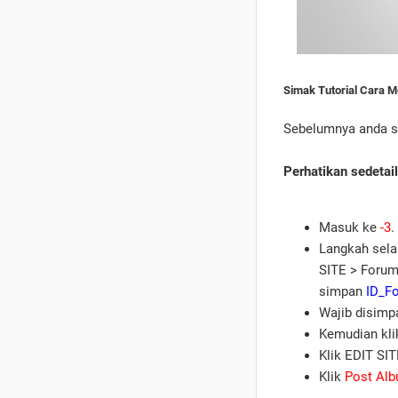
Simak Tutorial Cara M
Sebelumnya anda s
Perhatikan sedetai
Masuk ke
-3
.
Langkah sela
SITE > Forum
simpan
ID_F
Wajib disimpa
Kemudian kli
Klik EDIT SIT
Klik
Post Al