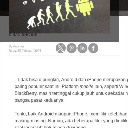
Home
informatika
7 KELEBIHAN ANDROID



DIBANDING IOS
By
Anonim
Rabu, 10 Februari 2016
Tidak bisa dipungkiri, Android dan iPhone merupakan p
paling populer saat ini. Platform
mobile
lain, seperti W
BlackBerry, masih tertinggal cukup jauh untuk sekadar 
pangsa pasar keduanya.
Tentu, baik Android maupun iPhone, memiliki kelebiha
masing-masing. Namun, ada beberapa fitur yang dimilik
saat ini masih belum ada di iPhone.