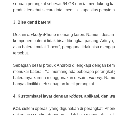
sebuah perangkat sebesar 64 GB dan ia mendukung ka
produk tersebut secara total memiliki kapasitas penyi
3. Bisa ganti baterai
Desain
unibody
iPhone memang keren. Namun, desain 
komponen baterai tidak bisa dibongkar pasang. Artinya
atau baterai mulai "bocor", pengguna tidak bisa mengg
tersebut.
Sebagian besar produk Android dilengkapi dengan ke
menukar baterai. Ya, memang ada beberapa perangkat ya
baterainya karena menggunakan desain
unibody
. Namu
hanya dimiliki oleh sebagian kecil perangkat.
4. Kustomisasi layar dengan
widget
, aplikasi, dan
wa
iOS, sistem operasi yang digunakan di perangkat iPhone
pakemnya sendiri. Pengguna tidak bisa mengutak-atik 