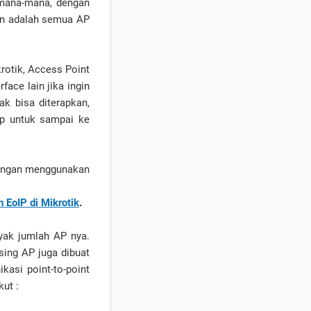
mana-mana, dengan
kan adalah semua AP
rotik, Access Point
face lain jika ingin
ak bisa diterapkan,
op untuk sampai ke
dengan menggunakan
EoIP di Mikrotik
.
yak jumlah AP nya.
sing AP juga dibuat
kasi point-to-point
kut :