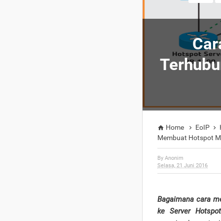
Car
Terhubu
Home
EoIP



Membuat Hotspot Mi
By
Anonim
Selasa, 21 Juni 2016
Bagaimana cara me
ke Server Hotspot