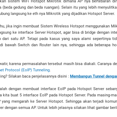
kan sistem WiFi Hotspot Mikrotik dimana AP nya bertebaran di
a (beda gedung dan beda ruangan). Selain itu yang lebih menyulit
ubung langsung ke eth nya Mikrotik yang dijadikan Hotspot Server.
tahu, jika ingin membuat Sistem Wireless Hotspot menggunakan Mik
gsung ke interface Server Hotspot, agar bisa di bridge dengan inter
dari satu AP. Tetapi pada kasus yang saya alami sepertinya tid
di bawah Switch dan Router lain nya, sehingga ada beberapa h
atir, karena permasalahan tersebut masih bisa diakali. Caranya 
net Protocol (EoIP) Tunneling
.
ing? Silakan baca penjelasannya disini :
Membangun Tunnel dengan 
alah dengan membuat interface EoIP pada Hotspot Server seban
 kita buat 5 interface EoIP pada Hotspot Server. Pada masing-ma
P yang mengarah ke Server Hotspot. Sehingga akan terjadi komuni
er dengan semua AP. Untuk lebih jelasnya silakan lihat gambar beri