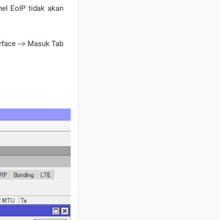
nel EoIP tidak akan
rface --> Masuk Tab