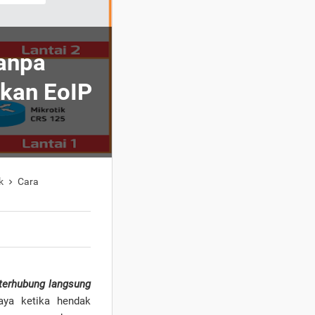
anpa
kan EoIP
k
Cara

terhubung langsung
aya ketika hendak