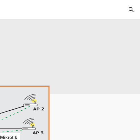

Mikrotik