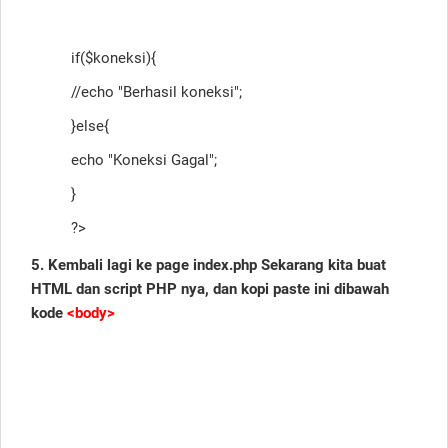
if($koneksi){
//echo "Berhasil koneksi";
}else{
echo "Koneksi Gagal";
}
?>
5. Kembali lagi ke page index.php Sekarang kita buat
HTML dan script PHP nya, dan kopi paste ini dibawah
kode
<body>