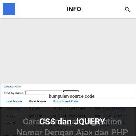
INFO

kumpulan source code
Cara Membuat Pagination
CSS dan JQUERY
Nomor Dengan Ajax dan PHP