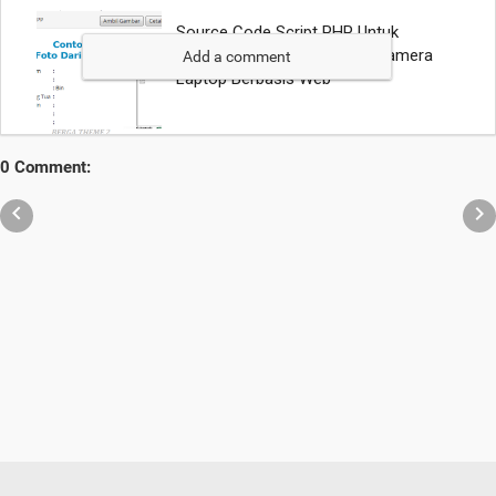
Add a comment
0 Comment:

