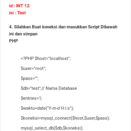
id
:
INT
12
isi
:
Text
4. Silahkan Buat koneksi dan masukkan Script Dibawah
ini dan simpan
PHP
<?PHP $host="localhost";
$user="root";
$pass="";
$db="test";// Nama Database
$entries=1;
$waktu=date("Y-m-d H:i:s");
$koneksi=mysql_connect($host,$user,$pass);
mysql_select_db($db,$koneksi);