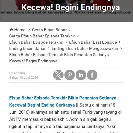
Kecewa! Begini Endingnya
Home
Cerita Efsun Bahar



Cerita Efsun Bahar Episode Terakhir

Efsun Bahar Episode Terakhir
Efsun Bahar Last Episode


Ending Efsun Bahar
Ending Efsun Bahar Mengecewakan


Efsun Bahar Episode Terakhir Bikin Penonton Setianya
Kecewa! Begini Endingnya
By
Anonim
Sabtu, 18 Juni 2016
Efsun Bahar Episode Terakhir Bikin Penonton Setianya
Kecewa! Begini Ending Ceritanya
|| Sabtu dini hari (18
Juni 2016) akhirnya salah satu serial Turki yang tayang di
ANTV memasuki babak akhir. Admin sih gak begitu
ngikutin tapi intinya sih tau bagaimana ceritanya. Yakni