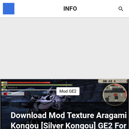
INFO

Mod GE2
Download Mod Texture Aragami
Kongou [Silver Kongou] GE2 For