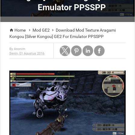
Emulator PPSSPP
Home
Mod GE2
Download Mod Texture Aragami



Kongou [Silver Kongou] GE2 For Emulator PPSSPP
By
Anonim
Senin, 01 Agustus 2016