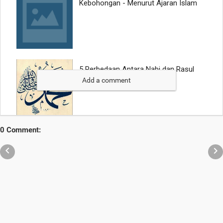
Add a comment
0 Comment:

