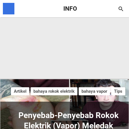
INFO

Artikel
bahaya rokok elektrik
bahaya vapor
Tips
Penyebab-Penyebab Rokok
Elektrik (Vapor) Meledak