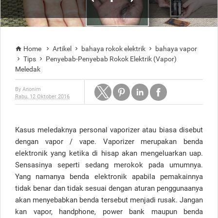
Home
Artikel
bahaya rokok elektrik
bahaya vapor




Tips
Penyebab-Penyebab Rokok Elektrik (Vapor)


Meledak
By
Anonim
Rabu, 12 Oktober 2016
Kasus meledaknya personal vaporizer atau biasa disebut
dengan vapor / vape. Vaporizer merupakan benda
elektronik yang ketika di hisap akan mengeluarkan uap.
Sensasinya seperti sedang merokok pada umumnya.
Yang namanya benda elektronik apabila pemakainnya
tidak benar dan tidak sesuai dengan aturan penggunaanya
akan menyebabkan benda tersebut menjadi rusak. Jangan
kan vapor, handphone, power bank maupun benda