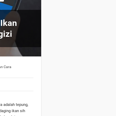
Ikan
gizi
an Cara
 adalah tepung,
aging ikan sih