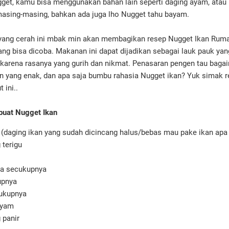
et, kamu bisa menggunakan bahan lain seperti daging ayam, atau 
masing-masing, bahkan ada juga lho Nugget tahu bayam.
yang cerah ini mbak min akan membagikan resep Nugget Ikan Rumah
yang bisa dicoba. Makanan ini dapat dijadikan sebagai lauk pauk yan
 karena rasanya yang gurih dan nikmat. Penasaran pengen tau baga
 yang enak, dan apa saja bumbu rahasia Nugget ikan? Yuk simak r
 ini..
uat Nugget Ikan
i (daging ikan yang sudah dicincang halus/bebas mau pake ikan apa
 terigu
sa secukupnya
upnya
ukupnya
 ayam
 panir