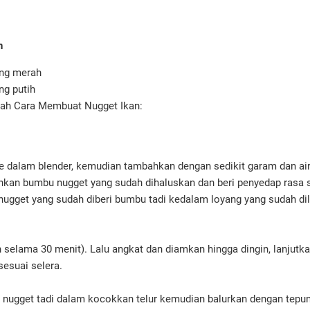
n
ang merah
ng putih
ah Cara Membuat Nugget Ikan:
 dalam blender, kemudian tambahkan dengan sedikit garam dan air
hkan bumbu nugget yang sudah dihaluskan dan beri penyedap rasa 
gget yang sudah diberi bumbu tadi kedalam loyang yang sudah dila
h selama 30 menit). Lalu angkat dan diamkan hingga dingin, lanjutk
esuai selera.
nugget tadi dalam kocokkan telur kemudian balurkan dengan tepun