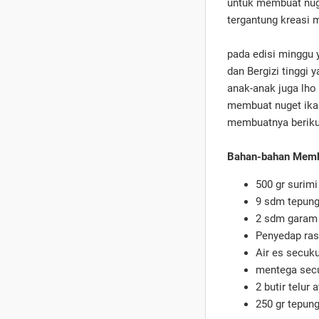
untuk membuat nugg
tergantung kreasi 
pada edisi minggu 
dan Bergizi tinggi 
anak-anak juga lho
membuat nuget ikan
membuatnya berikut
Bahan-bahan Memb
500 gr surim
9 sdm tepung
2 sdm garam
Penyedap ra
Air es secuk
mentega sec
2 butir telur
250 gr tepung