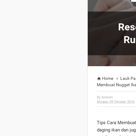
Res
Ru
Home
Lauk Pa


Membuat Nugget Ikan
By
Anonim
Minggu, 09 Oktober 2016
Tips Cara Membuat
daging ikan dan ju