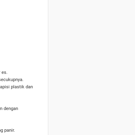
 es.
secukupnya.
pisi plastik dan
an dengan
g panir.