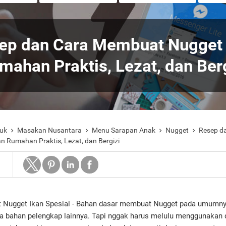
ep dan Cara Membuat Nugget 
mahan Praktis, Lezat, dan Ber
uk
Masakan Nusantara
Menu Sarapan Anak
Nugget
Resep d




 Rumahan Praktis, Lezat, dan Bergizi
 Nugget Ikan Spesial - Bahan dasar membuat Nugget pada umumnya
ga bahan pelengkap lainnya. Tapi nggak harus melulu menggunakan d