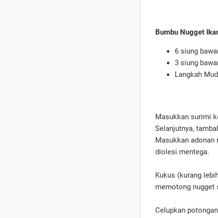
Bumbu Nugget Ika
6 siung baw
3 siung bawa
Langkah Mud
Masukkan surimi ke
Selanjutnya, tamba
Masukkan adonan nu
diolesi mentega.
Kukus (kurang lebi
memotong nugget s
Celupkan potongan 