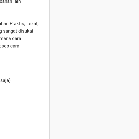
bahan lain
an Praktis, Lezat,
g sangat disukai
imana cara
esep cara
 saja)