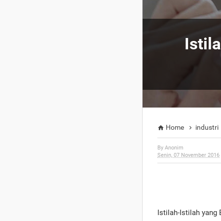
Isti
Home
industri


By
Anonim
Senin, 07 November 2016
Istilah-Istilah ya