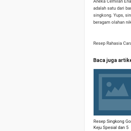
Aneka Cemilan Enak
adalah satu dari ba
singkong. Yups, si
beragam olahan nik
Resep Rahasia Car