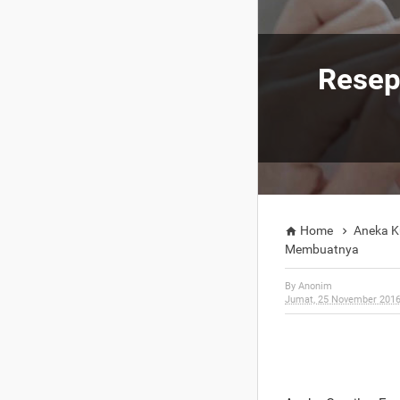
Resep
Home
Aneka K


Membuatnya
By
Anonim
Jumat, 25 November 201