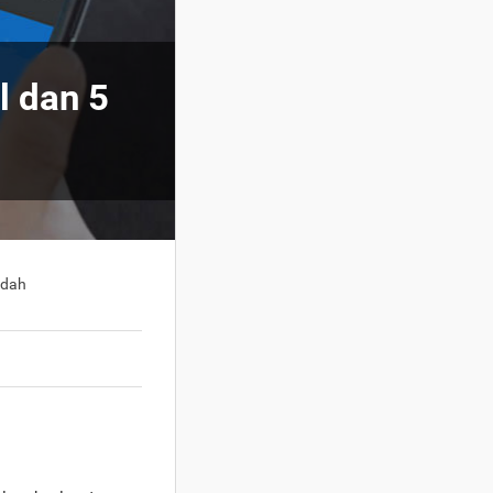
l dan 5
udah