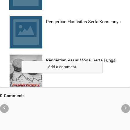
Add a comment
0 Comment:

