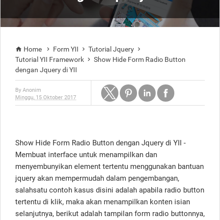
Home
Form YII
Tutorial Jquery




Tutorial YII Framework
Show Hide Form Radio Button

dengan Jquery di YII
By
Anonim
Minggu, 15 Oktober 2017
Show Hide Form Radio Button dengan Jquery di YII -
Membuat interface untuk menampilkan dan
menyembunyikan element tertentu menggunakan bantuan
jquery akan mempermudah dalam pengembangan,
salahsatu contoh kasus disini adalah apabila radio button
tertentu di klik, maka akan menampilkan konten isian
selanjutnya, berikut adalah tampilan form radio buttonnya,