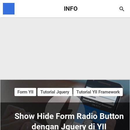
INFO

Form YII
Tutorial Jquery
Tutorial YII Framework
Show Hide Form Radio Button
dengan Jquery di YII